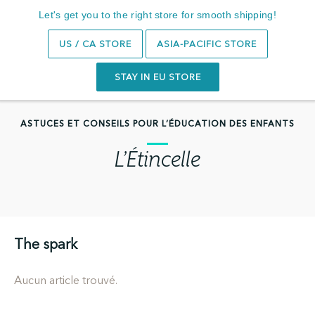
Abonnez-vous et obtenez 10 % de réduction sur votre
Let's get you to the right store for smooth shipping!
première commande
Recherche
0
US / CA STORE
ASIA-PACIFIC STORE
STAY IN EU STORE
ASTUCES ET CONSEILS POUR L’ÉDUCATION DES ENFANTS
L’Étincelle
The spark
Aucun article trouvé.