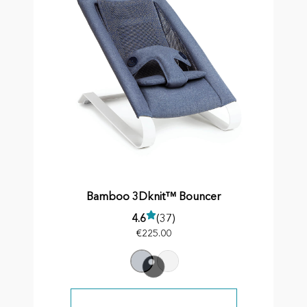
Bamboo 3Dknit™ Bouncer
4.6
(37)
€
225.00