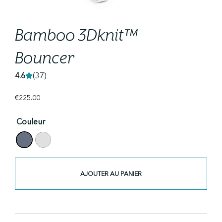
Bamboo 3Dknit™
Bouncer
4.6
(37)
€
225.00
Couleur
Quantité
Bamboo
AJOUTER AU PANIER
3Dknit™
Bouncer