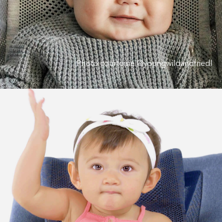
Photo courtoisie @youngwildandfriedl