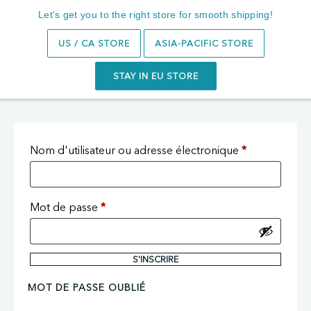
Abonnez-vous et obtenez 10 % de réduction sur votre
Let's get you to the right store for smooth shipping!
première commande
Recherche
0
US / CA STORE
ASIA-PACIFIC STORE
STAY IN EU STORE
CONNEXION
Nom d'utilisateur ou adresse électronique
*
Mot de passe
*
S'INSCRIRE
MOT DE PASSE OUBLIÉ