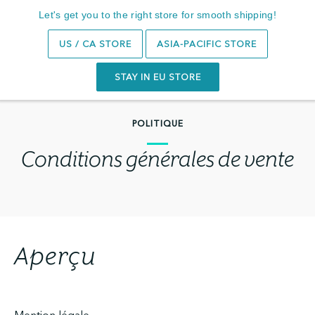
Votre avis = Votre arbre dans la Bombol Forest™🌳
Let's get you to the right store for smooth shipping!
Recherche
0
US / CA STORE
ASIA-PACIFIC STORE
STAY IN EU STORE
POLITIQUE
Conditions générales de vente
Aperçu