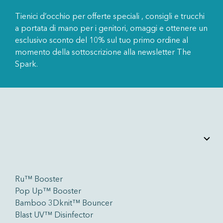
Tienici d’occhio per offerte speciali , consigli e trucchi
a portata di mano per i genitori, omaggi e ottenere un
esclusivo sconto del 10% sul tuo primo ordine al
momento della sottoscrizione alla newsletter The
Spark.
Ru™ Booster
Pop Up™ Booster
Bamboo 3Dknit™ Bouncer
Blast UV™ Disinfector