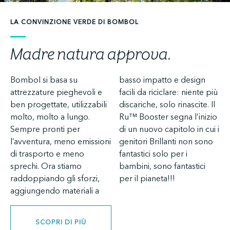
LA CONVINZIONE VERDE DI BOMBOL
Madre natura approva.
Bombol si basa su
basso impatto e design
attrezzature pieghevoli e
facili da riciclare: niente più
ben progettate, utilizzabili
discariche, solo rinascite. Il
molto, molto a lungo.
Ru™ Booster segna l’inizio
Sempre pronti per
di un nuovo capitolo in cui i
l’avventura, meno emissioni
genitori Brillanti non sono
di trasporto e meno
fantastici solo per i
sprechi. Ora stiamo
bambini, sono fantastici
raddoppiando gli sforzi,
per il pianeta!!!
aggiungendo materiali a
SCOPRI DI PIÙ