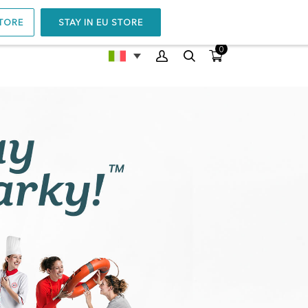
STORE
STAY IN EU STORE
0
NIT™
POP-UP™ BOOSTER
4.6
(93)
€
149.00
SCEGLI