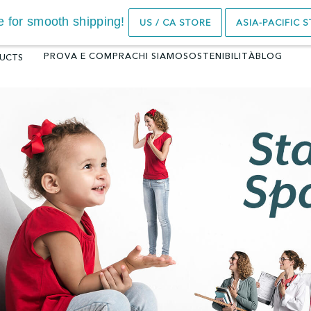
ore for smooth shipping!
US / CA STORE
ASIA-PACIFIC 
PROVA E COMPRA
CHI SIAMO
SOSTENIBILITÀ
BLOG
UCTS
RU™ BOOSTER
BAMBOO 3DK
BOUNCER
4.8
(16)
€
79.00
4.6
(37)
€
225.00
SCEGLI
SCEGLI