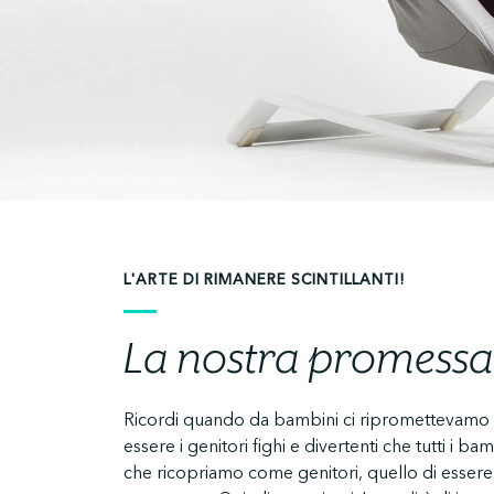
L'ARTE DI RIMANERE SCINTILLANTI!
La nostra promessa
Ricordi quando da bambini ci ripromettevamo d
missione è quella di reinventare tutta la plast
essere i genitori fighi e divertenti che tutti i bam
giovani famiglie, liberando noi adulti per esser
che ricopriamo come genitori, quello di essere 