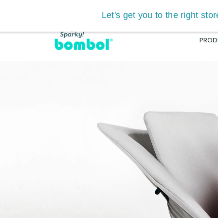
Let's get you to the right st
Cerca
PROD
KENGARU™ SEAT
4.8
(17)
€
329.00
SCEGLI