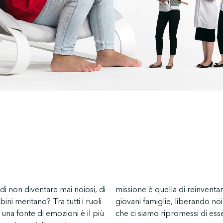
i non diventare mai noiosi, di
ica inutile che appesantisce le
bini meritano? Tra tutti i ruoli
e le scintille di divertimento
una fonte di emozioni è il più
che ci siamo ripromessi di ess